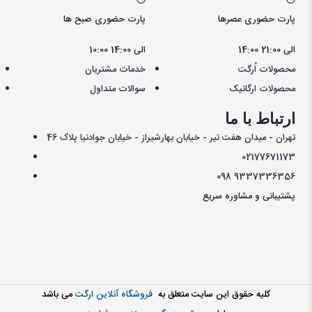
پارت حضوری عصرها
پارت حضوری صبح ها
14:00 الی 21:00
10:00 الی 14:00
محصولات اُرگت
خدمات مشتریان
محصولات ارگانیک
سوالات متداول
ارتباط با ما
تهران - میدان هفت تیر - خیابان بهارشیراز - خیابان جوادنیا پلاک 46
021
77671173
098
9337336356
پشتیبانی و مشاوره سریع
کليه حقوق اين سايت متعلق به
فروشگاه آنلاین ارگت
می باشد