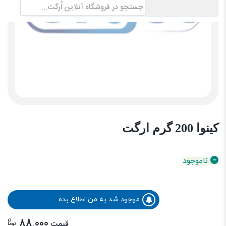
کینوا 200 گرم ارگت
ناموجود
موجود شد به من اطلاع بده
ن
88,000
قیمت
توما