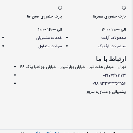
پارت حضوری عصرها
پارت حضوری صبح ها
14:00 الی 21:00
10:00 الی 14:00
محصولات اُرگت
خدمات مشتریان
محصولات ارگانیک
سوالات متداول
ارتباط با ما
تهران - میدان هفت تیر - خیابان بهارشیراز - خیابان جوادنیا پلاک 46
021
77671173
098
9337336356
پشتیبانی و مشاوره سریع