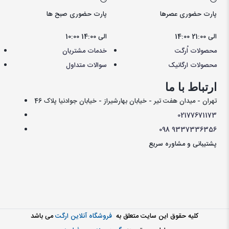
پارت حضوری عصرها
پارت حضوری صبح ها
14:00 الی 21:00
10:00 الی 14:00
محصولات اُرگت
خدمات مشتریان
محصولات ارگانیک
سوالات متداول
ارتباط با ما
تهران - میدان هفت تیر - خیابان بهارشیراز - خیابان جوادنیا پلاک 46
021
77671173
098
9337336356
پشتیبانی و مشاوره سریع
کليه حقوق اين سايت متعلق به
فروشگاه آنلاین ارگت
می باشد