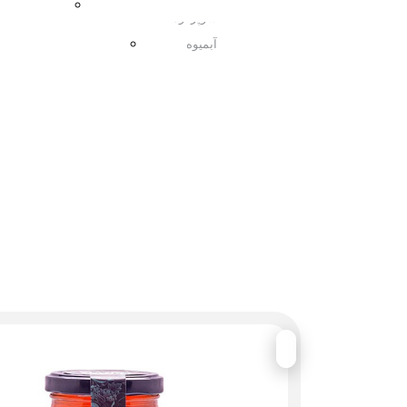
مربا
سوپرفود
آبمیوه