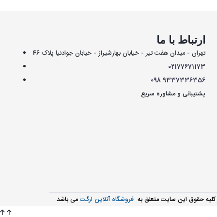
ارتباط با ما
تهران - میدان هفت تیر - خیابان بهارشیراز - خیابان جوادنیا پلاک 46
021
77671173
098
9337336356
پشتیبانی و مشاوره سریع
کليه حقوق اين سايت متعلق به
فروشگاه آنلاین ارگت
می باشد