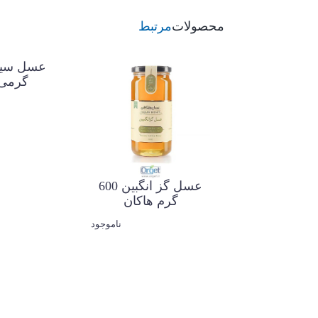
محصولات
مرتبط
گرمی
عسل مریم گلی 600
می هاکان
1,350,000 تومان
عسل گز انگبین 600
گرم هاکان
ناموجود