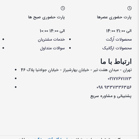
پارت حضوری عصرها
پارت حضوری صبح ها
14:00 الی 21:00
10:00 الی 14:00
محصولات اُرگت
خدمات مشتریان
محصولات ارگانیک
سوالات متداول
ارتباط با ما
تهران - میدان هفت تیر - خیابان بهارشیراز - خیابان جوادنیا پلاک 46
021
77671173
098
9337336356
پشتیبانی و مشاوره سریع