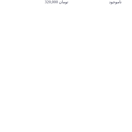
ناموجود
320,000 تومان
ارتباط با ما
تهران - میدان هفت تیر - خیابان بهارشیراز - خیابان جوادنیا پلاک 46
021
77671173
098
9337336356
پشتیبانی و مشاوره سریع