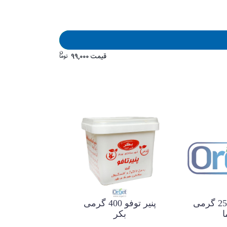
ن
قیمت
99,000
توما
پنیر وگان 250 گرمی
پنیر توفو 400 گرمی
ا
بکر