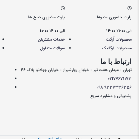
پارت حضوری عصرها
پارت حضوری صبح ها
14:00 الی 21:00
10:00 الی 14:00
محصولات اُرگت
خدمات مشتریان
محصولات ارگانیک
سوالات متداول
ارتباط با ما
تهران - میدان هفت تیر - خیابان بهارشیراز - خیابان جوادنیا پلاک 46
021
77671173
098
9337336356
پشتیبانی و مشاوره سریع