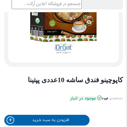
کاپوچینو فندق ساشه 10عددی پپتینا
موجود در انبار
دسته‌بندی
قهوه
افـزودن به سبـد خـرید