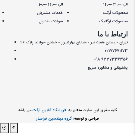
14:00 الی 21:00
10:00 الی 14:00
محصولات اُرگت
خدمات مشتریان
محصولات ارگانیک
سوالات متداول
ارتباط با ما
تهران - میدان هفت تیر - خیابان بهارشیراز - خیابان جوادنیا پلاک 46
021
77671173
098
9337336356
پشتیبانی و مشاوره سریع
کليه حقوق اين سايت متعلق به
فروشگاه آنلاین ارگت
می باشد
طراحی و توسعه:
گروه مهندسین فراصدر