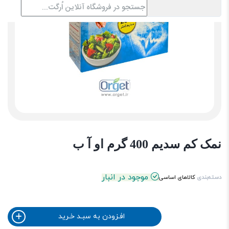
نمک کم سدیم 400 گرم او آ ب
موجود در انبار
دسته‌بندی
کالاهای اساسی
افـزودن به سبـد خـرید