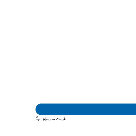
ن
قیمت
150,000
توما