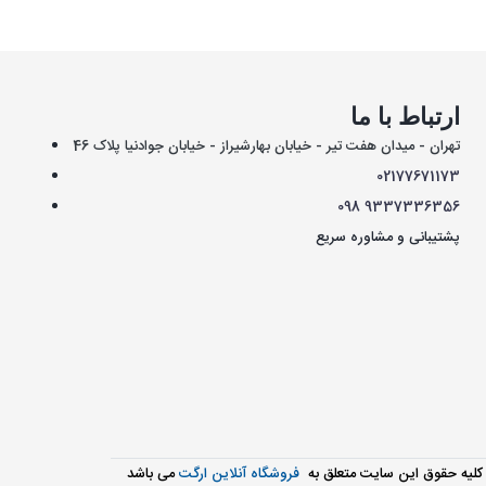
ارتباط با ما
تهران - میدان هفت تیر - خیابان بهارشیراز - خیابان جوادنیا پلاک 46
021
77671173
098
9337336356
پشتیبانی و مشاوره سریع
کليه حقوق اين سايت متعلق به
فروشگاه آنلاین ارگت
می باشد