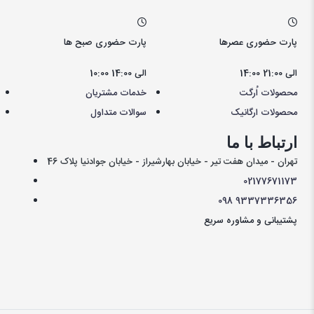
پارت حضوری عصرها
پارت حضوری صبح ها
14:00 الی 21:00
10:00 الی 14:00
محصولات اُرگت
خدمات مشتریان
محصولات ارگانیک
سوالات متداول
ارتباط با ما
تهران - میدان هفت تیر - خیابان بهارشیراز - خیابان جوادنیا پلاک 46
021
77671173
098
9337336356
پشتیبانی و مشاوره سریع