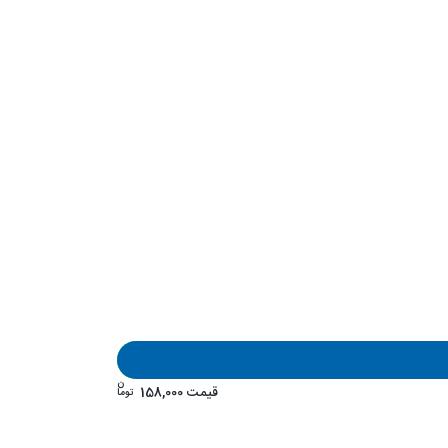
ن
قیمت
158,000
توما