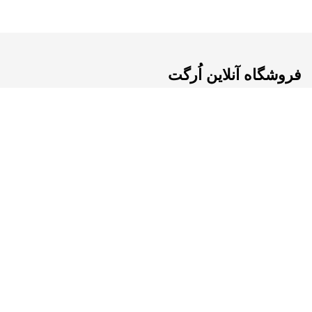
فروشگاه آنلاین اُرگت
با توجه به اهمیت سبک زندگی سالم و سختی دسترسی به محصولات سالم و
طبیعی ، ارگانیک مارکت ( ٱرگت ) مجموعه ای از بهترین و کامل ترین محصولات
ارگانیک را از نقاط مختلف کشور در سبد کالایی های مختلف جمع آوری کرده
است.
طراحی و توسعه:
گروه مهندسین فراصدر