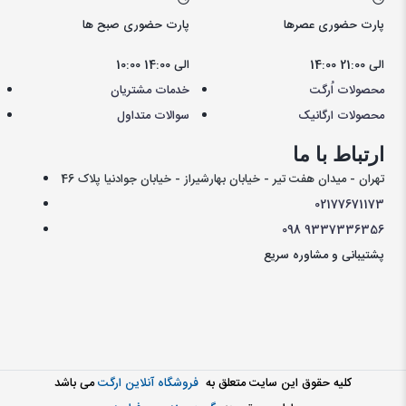
پارت حضوری عصرها
پارت حضوری صبح ها
14:00 الی 21:00
10:00 الی 14:00
محصولات اُرگت
خدمات مشتریان
محصولات ارگانیک
سوالات متداول
ارتباط با ما
تهران - میدان هفت تیر - خیابان بهارشیراز - خیابان جوادنیا پلاک 46
021
77671173
098
9337336356
پشتیبانی و مشاوره سریع
کليه حقوق اين سايت متعلق به
فروشگاه آنلاین ارگت
می باشد