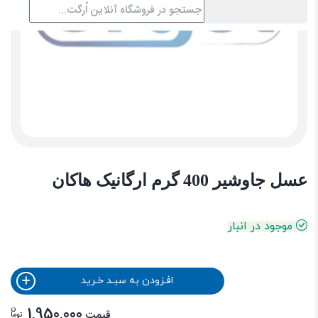
عسل جاوشیر 400 گرم ارگانیک هاکان
موجود در انبار
افـزودن به سبـد خـرید
ن
1,950,000
قیمت
توما