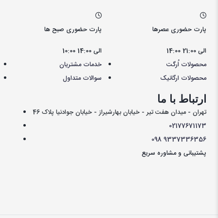
پارت حضوری عصرها
پارت حضوری صبح ها
14:00 الی 21:00
10:00 الی 14:00
محصولات اُرگت
خدمات مشتریان
محصولات ارگانیک
سوالات متداول
ارتباط با ما
تهران - میدان هفت تیر - خیابان بهارشیراز - خیابان جوادنیا پلاک 46
021
77671173
098
9337336356
پشتیبانی و مشاوره سریع