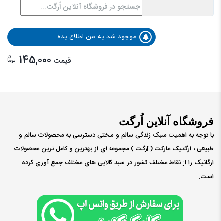
گندم پوست کنده ارگانیک 700 گرم چتر
گندمی
ناموجود
موجود شد به من اطلاع بده