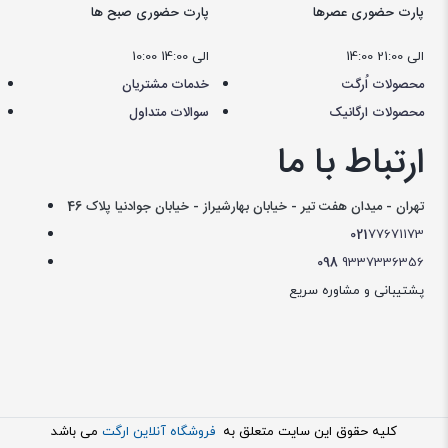
پارت حضوری عصرها
پارت حضوری صبح ها
14:00 الی 21:00
10:00 الی 14:00
محصولات اُرگت
خدمات مشتریان
محصولات ارگانیک
سوالات متداول
ارتباط با ما
تهران - میدان هفت تیر - خیابان بهارشیراز - خیابان جوادنیا پلاک 46
021
77671173
098
9337336356
پشتیبانی و مشاوره سریع
کليه حقوق اين سايت متعلق به
فروشگاه آنلاین ارگت
می باشد