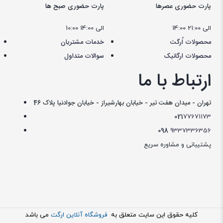
پارت حضوری عصرها
پارت حضوری صبح ها
14:00 الی 21:00
10:00 الی 14:00
محصولات اُرگت
خدمات مشتریان
محصولات ارگانیک
سوالات متداول
ارتباط با ما
تهران - میدان هفت تیر - خیابان بهارشیراز - خیابان جوادنیا پلاک 46
021
77671173
098
9337336356
پشتیبانی و مشاوره سریع
کليه حقوق اين سايت متعلق به
فروشگاه آنلاین ارگت
می باشد