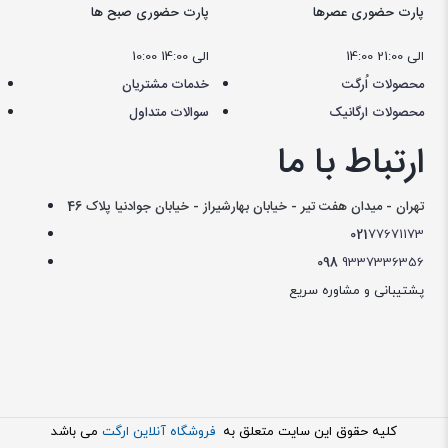
پارت حضوری عصرها
پارت حضوری صبح ها
14:00 الی 21:00
10:00 الی 14:00
محصولات اُرگت
خدمات مشتریان
محصولات ارگانیک
سوالات متداول
ارتباط با ما
تهران - میدان هفت تیر - خیابان بهارشیراز - خیابان جوادنیا پلاک 46
021
77671173
098
9337336356
پشتیبانی و مشاوره سریع
کليه حقوق اين سايت متعلق به
فروشگاه آنلاین ارگت
می باشد