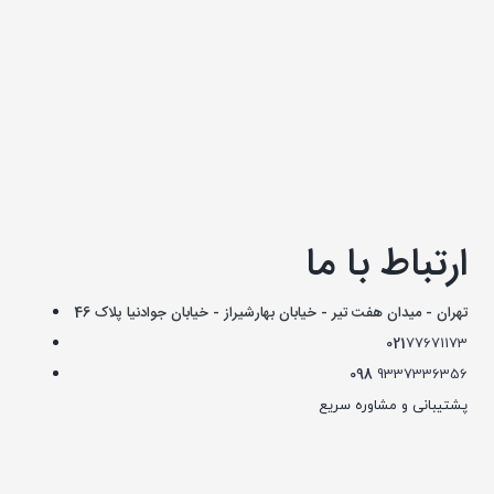
ارتباط با ما
تهران - میدان هفت تیر - خیابان بهارشیراز - خیابان جوادنیا پلاک 46
021
77671173
098
9337336356
پشتیبانی و مشاوره سریع