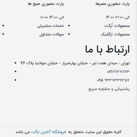
پارت حضوری عصرها
پارت حضوری صبح ها
14:00 الی 21:00
10:00 الی 14:00
محصولات اُرگت
خدمات مشتریان
محصولات ارگانیک
سوالات متداول
ارتباط با ما
تهران - میدان هفت تیر - خیابان بهارشیراز - خیابان جوادنیا پلاک 46
021
77671173
098
9337336356
پشتیبانی و مشاوره سریع
کليه حقوق اين سايت متعلق به
فروشگاه آنلاین ارگت
می باشد