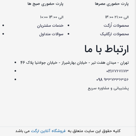
پارت حضوری عصرها
پارت حضوری صبح ها
14:00 الی 21:00
10:00 الی 14:00
محصولات اُرگت
خدمات مشتریان
محصولات ارگانیک
سوالات متداول
ارتباط با ما
تهران - میدان هفت تیر - خیابان بهارشیراز - خیابان جوادنیا پلاک 46
021
77671173
098
9337336356
پشتیبانی و مشاوره سریع
کليه حقوق اين سايت متعلق به
فروشگاه آنلاین ارگت
می باشد