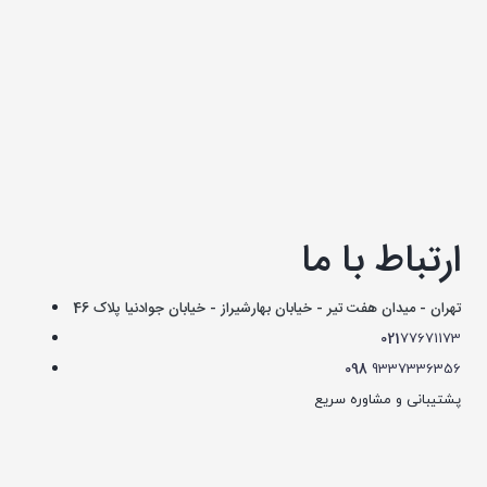
ارتباط با ما
تهران - میدان هفت تیر - خیابان بهارشیراز - خیابان جوادنیا پلاک 46
021
77671173
098
9337336356
پشتیبانی و مشاوره سریع