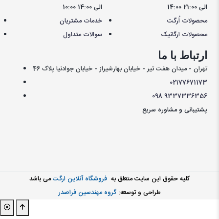
14:00 الی 21:00
10:00 الی 14:00
محصولات اُرگت
خدمات مشتریان
محصولات ارگانیک
سوالات متداول
ارتباط با ما
تهران - میدان هفت تیر - خیابان بهارشیراز - خیابان جوادنیا پلاک 46
021
77671173
098
9337336356
پشتیبانی و مشاوره سریع
کليه حقوق اين سايت متعلق به
فروشگاه آنلاین ارگت
می باشد
طراحی و توسعه:
گروه مهندسین فراصدر