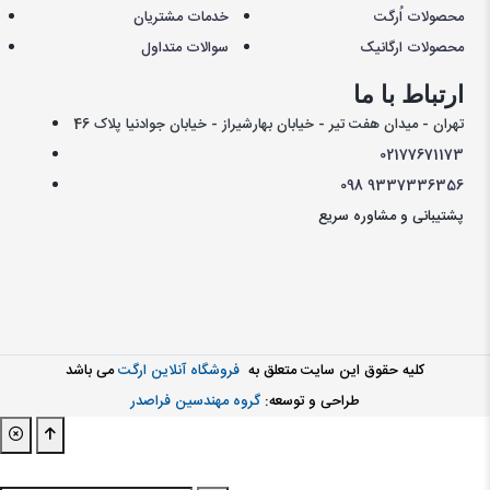
محصولات اُرگت
خدمات مشتریان
محصولات ارگانیک
سوالات متداول
ارتباط با ما
تهران - میدان هفت تیر - خیابان بهارشیراز - خیابان جوادنیا پلاک 46
021
77671173
098
9337336356
پشتیبانی و مشاوره سریع
کليه حقوق اين سايت متعلق به
فروشگاه آنلاین ارگت
می باشد
طراحی و توسعه:
گروه مهندسین فراصدر