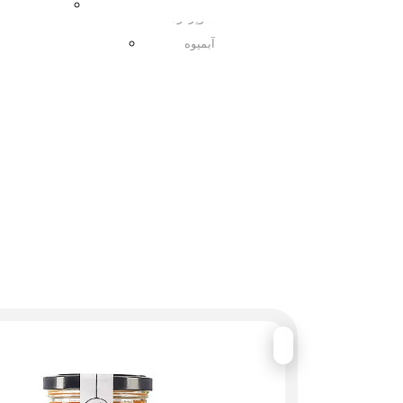
مربا
سوپرفود
آبمیوه