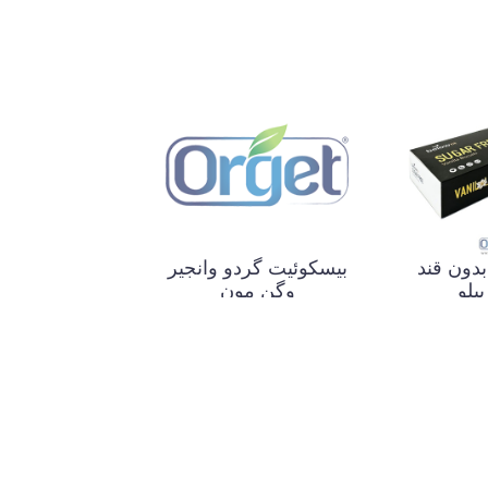
دون قند
بیسکوئیت گردو وانجیر
بیلو
وگن مون
ناموجود
ناموجود