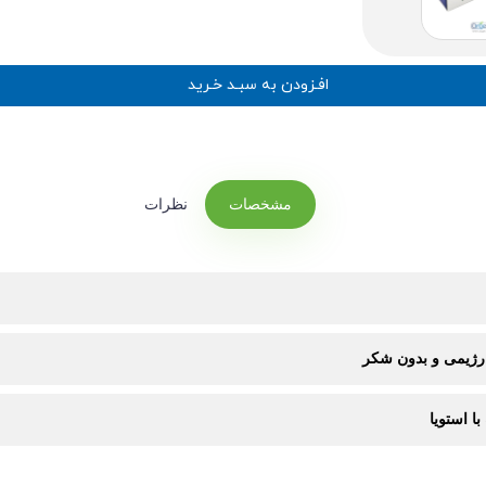
افـزودن به سبـد خـرید
مشخصات
نظرات
رژیمی و بدون شکر
ا استویا