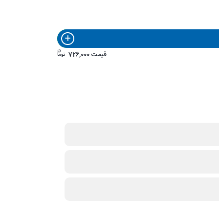
ن
قیمت
726,000
توما