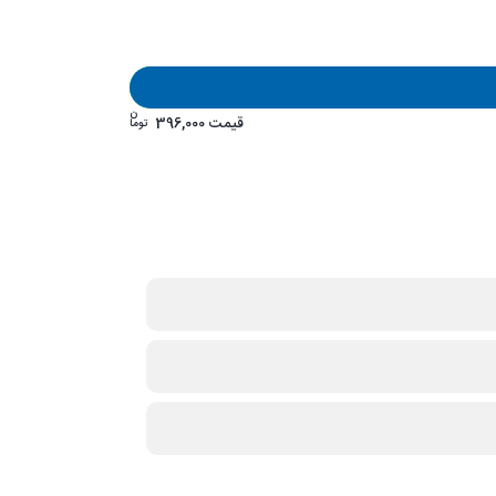
ن
قیمت
396,000
توما