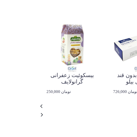
بیسکوئیت گردو
با کره حیوا
دون قند
بیسکوئیت زعفرانی
 بیلو
گرانولایف
726,00 تومان
250,000 تومان