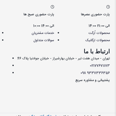
پارت حضوری عصرها
پارت حضوری صبح ها
14:00 الی 21:00
10:00 الی 14:00
محصولات اُرگت
خدمات مشتریان
محصولات ارگانیک
سوالات متداول
ارتباط با ما
تهران - میدان هفت تیر - خیابان بهارشیراز - خیابان جوادنیا پلاک 46
021
77671173
098
9337336356
پشتیبانی و مشاوره سریع