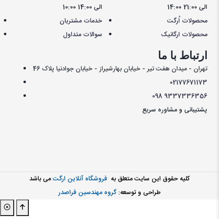
14:00 الی 21:00
10:00 الی 14:00
محصولات اُرگت
خدمات مشتریان
محصولات ارگانیک
سوالات متداول
ارتباط با ما
تهران - میدان هفت تیر - خیابان بهارشیراز - خیابان جوادنیا پلاک 46
021
77671173
098
9337336356
پشتیبانی و مشاوره سریع
کليه حقوق اين سايت متعلق به
فروشگاه آنلاین ارگت
می باشد
طراحی و توسعه:
گروه مهندسین فراصدر