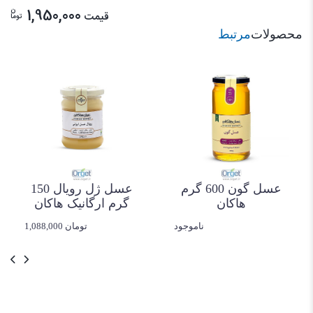
ن
1,950,000
قیمت
توما
محصولات
مرتبط
عسل بوقناق 600
گرمی هاکان
1,388,000 تومان
عسل گون 600 گرم
هاکان
ناموجود