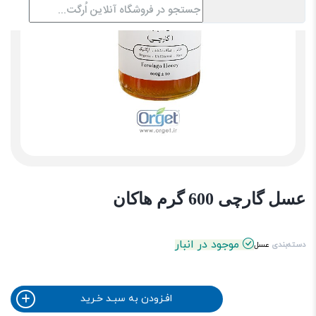
عسل گارچی 600 گرم هاکان
موجود در انبار
دسته‌بندی
عسل
افـزودن به سبـد خـرید