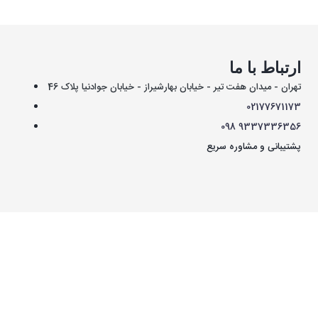
ارتباط با ما
تهران - میدان هفت تیر - خیابان بهارشیراز - خیابان جوادنیا پلاک 46
021
77671173
098
9337336356
پشتیبانی و مشاوره سریع
کليه حقوق اين سايت متعلق به
فروشگاه آنلاین ارگت
می باشد