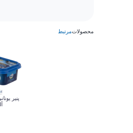
در تولید این پنیر از مواد اولیه باکیفیت اس
گیرد. بافت نرم و برش‌خورده پنیر دهکده آقای
محصولات
مرتبط
پنیر سنتی گاوی منبعی از پروتئین، کلسیم و 
مقوی را فراهم کند. همچنین این پنیر در تهیه 
مصرف روزانه شما خواهد بود.
ویژگی‌های محصول:
• تهیه شده از شیر تازه گاو
• دارای بافت نرم و لطیف
• نگهداری شده در آب نمک
آل
• بدون مواد نگهدارنده
• دارای مجوزهای بهداشتی
• مناسب صبحانه، سالاد و ساندویچ
• بسته‌بندی 400 گرمی