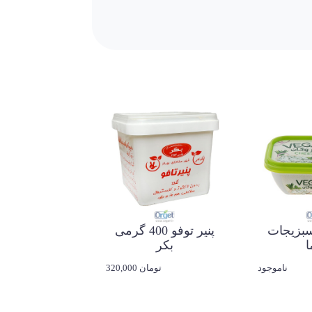
 باعث شده تا مورد پسند اکثر ذائقه‌ها قرار
خانواده‌ها محسوب می‌شود.
یجات، گردو و گوجه فرنگی یک صبحانه کامل و
اگر به دنبال خرید پنیر سنتی ارگانیک با کیفیت بالا، طعم طبیعی و بدون افزودنی‌های غیرضروری هستید، پنیر سنتی 400 گرمی آقای طبیعی انتخابی مناسب برای
سبزیجات
پنیر توفو 400 گرمی
ا
بکر
ناموجود
320,000 تومان