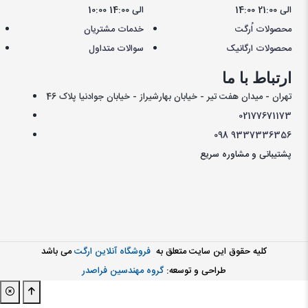
14:00 الی 21:00
10:00 الی 14:00
محصولات اُرگت
خدمات مشتریان
محصولات ارگانیک
سوالات متداول
ارتباط با ما
تهران - میدان هفت تیر - خیابان بهارشیراز - خیابان جوادنیا پلاک 46
021
77671173
098
9337336356
پشتیبانی و مشاوره سریع
کليه حقوق اين سايت متعلق به
فروشگاه آنلاین ارگت
می باشد
طراحی و توسعه:
گروه مهندسین فراصدر