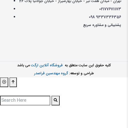
تهران - میدان هفت تیر - خیابان بهارشیراز - خیابان جوادنیا پلاک 46
021
77671173
098
9337336356
پشتیبانی و مشاوره سریع
کليه حقوق اين سايت متعلق به
فروشگاه آنلاین ارگت
می باشد
طراحی و توسعه:
گروه مهندسین فراصدر