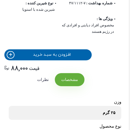
شماره بهداشت :
۴۷/۱۱۱۲-۷
نوع شیرین کننده :
شیرین شده با استویا
ویژگی ها :
مخصوص افراد دیابتی و افرادی که
در رژیم هستند
افـزودن به سبـد خـرید
ن
88,000
قیمت
توما
مشخصات
نظرات
وزن
۲۵ گرم
نوع محصول