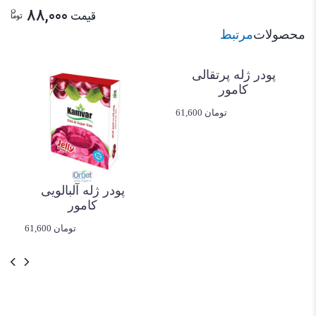
ن
88,000
قیمت
توما
محصولات
مرتبط
پودر ژله پرتقالی
کامور
61,600 تومان
پودر ژله آلبالویی
کامور
61,600 تومان