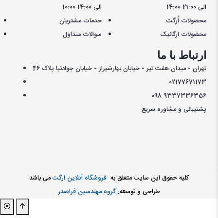
14:00 الی 21:00
10:00 الی 14:00
محصولات اُرگت
خدمات مشتریان
محصولات ارگانیک
سوالات متداول
ارتباط با ما
تهران - میدان هفت تیر - خیابان بهارشیراز - خیابان جوادنیا پلاک 46
021
77671173
098
9337336356
پشتیبانی و مشاوره سریع
کليه حقوق اين سايت متعلق به
فروشگاه آنلاین ارگت
می باشد
طراحی و توسعه:
گروه مهندسین فراصدر